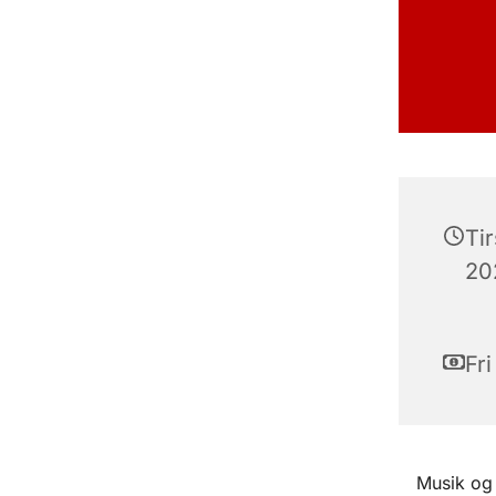
Ti
202
Fri
Musik og 