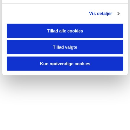
g
Vis detaljer
Du vil måske også kunne
Tillad alle cookies
lide...
Tillad valgte
Kun nødvendige cookies