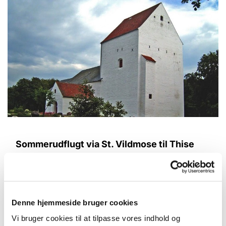
Sommerudflugt via St. Vildmose til Thise
Kirke og Løkken Badehotel
På årets sogneudflugt torsdag den 14. juni kl.
12.30 kører vi gennem Store Vildmose til Thise
Kirke, hvor vi får en rundvisning. Derefter kører vi
Denne hjemmeside bruger cookies
gennem Thise Bakker til Løkken, hvor vi drikker
Vi bruger cookies til at tilpasse vores indhold og
kaffe på Løkken Badehotel.