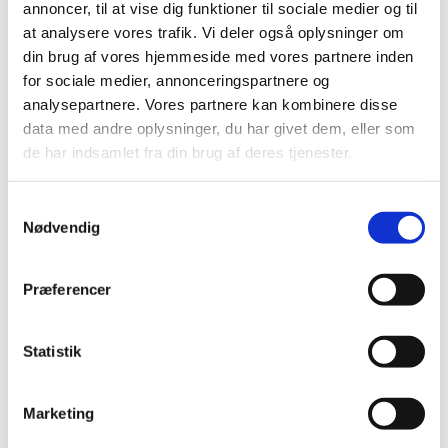
annoncer, til at vise dig funktioner til sociale medier og til
Vi forventer at være hjemme ca. kl. 17.30.
at analysere vores trafik. Vi deler også oplysninger om
din brug af vores hjemmeside med vores partnere inden
for sociale medier, annonceringspartnere og
analysepartnere. Vores partnere kan kombinere disse
data med andre oplysninger, du har givet dem, eller som
de har indsamlet fra din brug af deres tjenester.
S
Nødvendig
a
m
Tilmelding og køb af billet skal foretages på
t
kirkekontoret senest torsdag den 7. juni før kl. 17.
Præferencer
y
k
Det vil være en mulighed i begrænset omfang for
k
Statistik
folk med handicap/kørestolsbrugere at kunne
e
deltage. Det kræves dog, at man er selvhjulpen,
v
eller at man er under ledsagelse af en hjælper.
Marketing
a
l