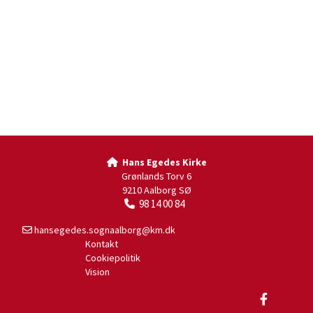
Hans Egedes Kirke

Grønlands Torv 6
9210 Aalborg SØ
98 14 00 84

hansegedes.sognaalborg@km.dk

Kontakt
Cookiepolitik
Vision