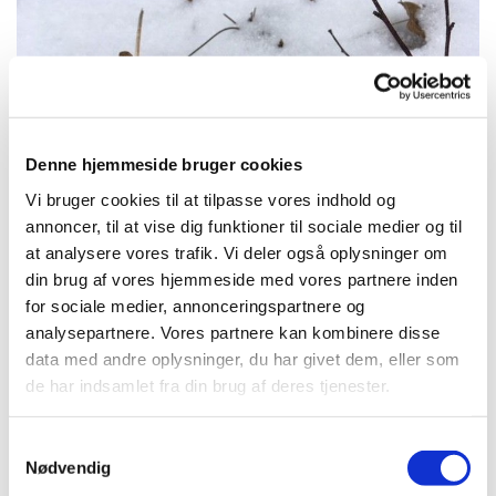
Denne hjemmeside bruger cookies
Vi bruger cookies til at tilpasse vores indhold og
annoncer, til at vise dig funktioner til sociale medier og til
at analysere vores trafik. Vi deler også oplysninger om
din brug af vores hjemmeside med vores partnere inden
for sociale medier, annonceringspartnere og
Referat af menighedsrådsmødet i marts
analysepartnere. Vores partnere kan kombinere disse
Vi har holdt menighedsrådsmøde den 22. marts,
data med andre oplysninger, du har givet dem, eller som
læs referatet
her
de har indsamlet fra din brug af deres tjenester.
S
Nødvendig
a