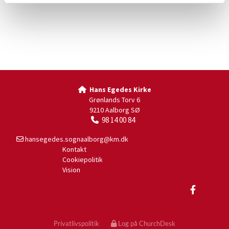
Hans Egedes Kirke

Grønlands Torv 6
9210 Aalborg SØ
98 14 00 84

hansegedes.sognaalborg@km.dk

Kontakt
Cookiepolitik
Vision
Privatlivspolitik
Log på ChurchDesk