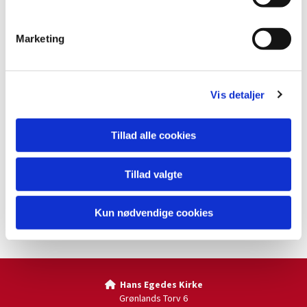
e
v
Marketing
a
l
g
Vis detaljer
Tillad alle cookies
Tillad valgte
Kun nødvendige cookies
Hans Egedes Kirke

Grønlands Torv 6