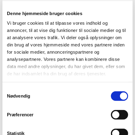
Denne hjemmeside bruger cookies
Referat fra menighedsrådsmødet den 13.
Vi bruger cookies til at tilpasse vores indhold og
juni
annoncer, til at vise dig funktioner til sociale medier og til
at analysere vores trafik. Vi deler også oplysninger om
Læs referatet her
din brug af vores hjemmeside med vores partnere inden
for sociale medier, annonceringspartnere og
analysepartnere. Vores partnere kan kombinere disse
data med andre oplysninger, du har givet dem, eller som
de har indsamlet fra din brug af deres tjenester.
Du vil måske også kunne
S
lide...
Nødvendig
a
m
t
Præferencer
y
k
k
Statistik