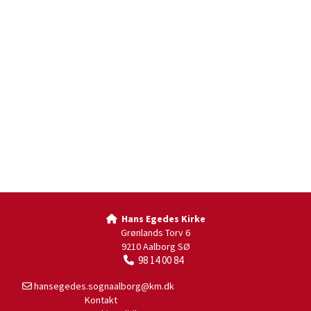
Hans Egedes Kirke

Grønlands Torv 6
9210 Aalborg SØ
98 14 00 84

hansegedes.sognaalborg@km.dk

Kontakt