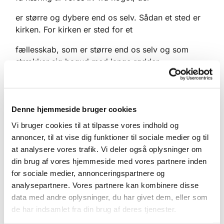
er større og dybere end os selv. Sådan et sted er
kirken. For kirken er sted for et
fællesskab, som er større end os selv og som
strækker sig bagud med lange rødder
tilbage i tiden. Kirken er et sted for tradition; sted
for det, som gives videre, fordi det
Denne hjemmeside bruger cookies
har bestand og værdi. Værdier som gør os i stand
Vi bruger cookies til at tilpasse vores indhold og
til at navigere i vores nutid. Kirken
annoncer, til at vise dig funktioner til sociale medier og til
søger at være rodfæstet i det, som har evig værdi,
at analysere vores trafik. Vi deler også oplysninger om
det som har evig betydning. Den
din brug af vores hjemmeside med vores partnere inden
for sociale medier, annonceringspartnere og
er et sted for fordybelse og eftertænksomhed, et
analysepartnere. Vores partnere kan kombinere disse
sted, hvor man kan drikke af en
data med andre oplysninger, du har givet dem, eller som
de har indsamlet fra din brug af deres tjenester.
dybere kilde, så vore liv kan få en dybere og
større betydning.