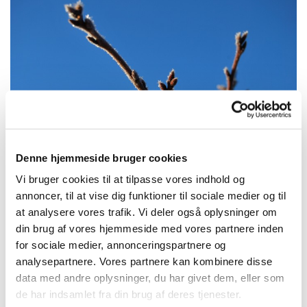
Denne hjemmeside bruger cookies
Vi bruger cookies til at tilpasse vores indhold og
Lyt her til "Orgelstykket in C", indspillet af
annoncer, til at vise dig funktioner til sociale medier og til
at analysere vores trafik. Vi deler også oplysninger om
organist, Jonas Skov Thomsen
din brug af vores hjemmeside med vores partnere inden
for sociale medier, annonceringspartnere og
Orgelstykke in C
analysepartnere. Vores partnere kan kombinere disse
Komponist: Gustav Merkel
data med andre oplysninger, du har givet dem, eller som
de har indsamlet fra din brug af deres tjenester.
Organist: Jonas Skov Thomsen