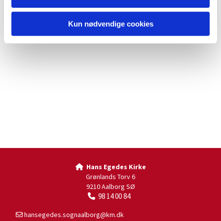
Kun nødvendige cookies
Hans Egedes Kirke

Grønlands Torv 6
9210 Aalborg SØ
98 14 00 84

hansegedes.sognaalborg@km.dk
