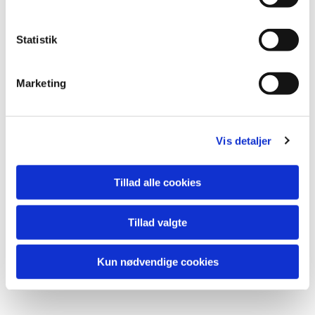
y
k
k
Statistik
e
v
Marketing
a
l
g
Vis detaljer
Tillad alle cookies
Tillad valgte
Kun nødvendige cookies