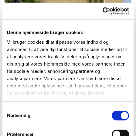
Denne hjemmeside bruger cookies
Vi bruger cookies til at tilpasse vores indhold og
annoncer, til at vise dig funktioner til sociale medier og til
at analysere vores trafik. Vi deler også oplysninger om
Menighedsrådsmøde
din brug af vores hjemmeside med vores partnere inden
for sociale medier, annonceringspartnere og
Læs referat fra Menighedsrådsmødet den 17.
analysepartnere. Vores partnere kan kombinere disse
februar - klik
her
data med andre oplysninger, du har givet dem, eller som
de har indsamlet fra din brug af deres tjenester.
S
Nødvendig
a
m
Du vil måske også kunne
t
lide...
Præferencer