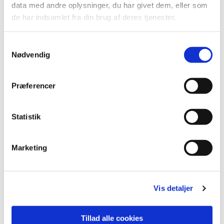
data med andre oplysninger, du har givet dem, eller som
de har indsamlet fra din brug af deres tjenester.
S
Nødvendig
a
m
t
Præferencer
y
k
k
Statistik
e
v
Marketing
a
Du vil måske også kunne
l
lide...
g
Vis detaljer
Tillad alle cookies