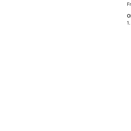
Fr
O
1