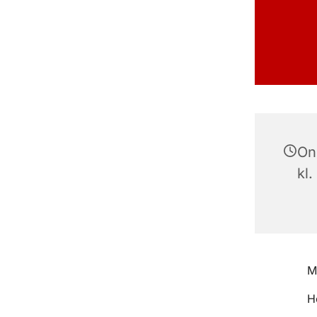
On
kl.
M
H