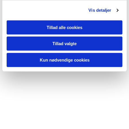
g
Vis detaljer
Du vil måske også kunne
Tillad alle cookies
lide...
Tillad valgte
Kun nødvendige cookies