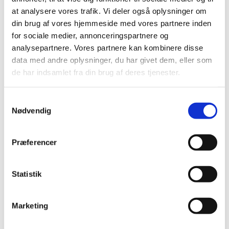
at analysere vores trafik. Vi deler også oplysninger om
OBS!
din brug af vores hjemmeside med vores partnere inden
1. onsdag i hver måned - Fællessang efter
for sociale medier, annonceringspartnere og
højskolesangbogen
analysepartnere. Vores partnere kan kombinere disse
data med andre oplysninger, du har givet dem, eller som
de har indsamlet fra din brug af deres tjenester.
S
Nødvendig
a
m
t
Præferencer
y
k
k
Statistik
e
v
Marketing
a
l