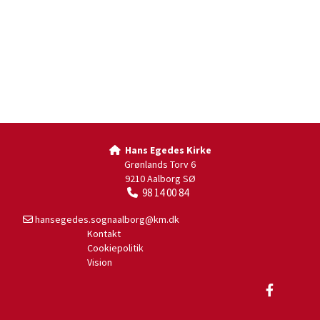
Hans Egedes Kirke

Grønlands Torv 6
9210 Aalborg SØ
98 14 00 84

hansegedes.sognaalborg@km.dk

Kontakt
Cookiepolitik
Vision