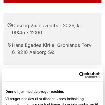
Onsdag 25. november 2026, kl.
09:45 - 12:00
Hans Egedes Kirke, Grønlands Torv
6, 9210 Aalborg SØ
Morgensang i kirken kl. 9.45-10.
Herefter er der kaffe på kanden og hygge i caféen
Denne hjemmeside bruger cookies
indtil kl. 12.
Vi bruger cookies til at tilpasse vores indhold og
Fri entré.
annoncer, til at vise dig funktioner til sociale medier og til